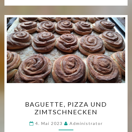
BAGUETTE,
BAGUETTE, PIZZA UND
PIZZA
ZIMTSCHNECKEN
UND
ZIMTSCHNECKEN
4. Mai 2023
Administrator