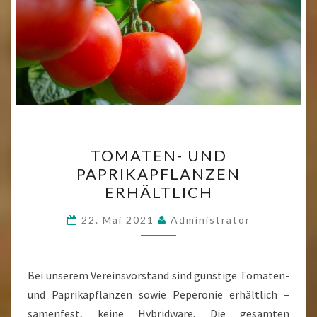
TOMATEN-
TOMATEN- UND
UND
PAPRIKAPFLANZEN
PAPRIKAPFLANZEN
ERHÄLTLICH
ERHÄLTLICH
22. Mai 2021
Administrator
Bei unserem Vereinsvorstand sind günstige Tomaten-
und Paprikapflanzen sowie Peperonie erhältlich –
samenfest, keine Hybridware. Die gesamten