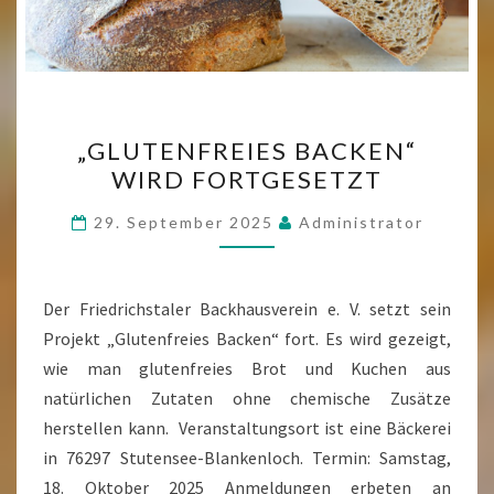
„GLUTENFREIES
„GLUTENFREIES BACKEN“
BACKEN“
WIRD FORTGESETZT
WIRD
FORTGESETZT
29. September 2025
Administrator
Der Friedrichstaler Backhausverein e. V. setzt sein
Projekt „Glutenfreies Backen“ fort. Es wird gezeigt,
wie man glutenfreies Brot und Kuchen aus
natürlichen Zutaten ohne chemische Zusätze
herstellen kann. Veranstaltungsort ist eine Bäckerei
in 76297 Stutensee-Blankenloch. Termin: Samstag,
18. Oktober 2025 Anmeldungen erbeten an