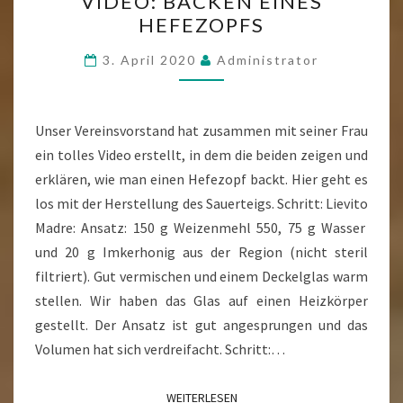
VIDEO: BACKEN EINES
BACKEN
HEFEZOPFS
EINES
HEFEZOPFS
3. April 2020
Administrator
Unser Vereinsvorstand hat zusammen mit seiner Frau
ein tolles Video erstellt, in dem die beiden zeigen und
erklären, wie man einen Hefezopf backt. Hier geht es
los mit der Herstellung des Sauerteigs. Schritt: Lievito
Madre: Ansatz: 150 g Weizenmehl 550, 75 g Wasser
und 20 g Imkerhonig aus der Region (nicht steril
filtriert). Gut vermischen und einem Deckelglas warm
stellen. Wir haben das Glas auf einen Heizkörper
gestellt. Der Ansatz ist gut angesprungen und das
Volumen hat sich verdreifacht. Schritt:…
WEITERLESEN
WEITERLESEN